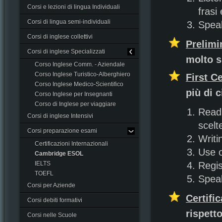
Corsi e lezioni di lingua Individuali
frasi
Corsi di lingua semi-individuali
Speak
Corsi di inglese collettivi
Prelimi
Corsi di inglese Specializzati
molto s
Corso Inglese Comm. - Aziendale
Corso Inglese Turistico-Alberghiero
First Ce
Corso Inglese Medico-Scientifico
più di c
Corso Inglese per Insegnanti
Corso di Inglese per viaggiare
Readi
Corsi di inglese Intensivi
scelt
Corsi preparazione esami
Writi
Certificazioni Internazionali
Use o
Cambridge ESOL
IELTS
Regis
TOEFL
Spea
Corsi per Aziende
Certifi
Corsi debiti formativi
rispett
Corsi nelle Scuole