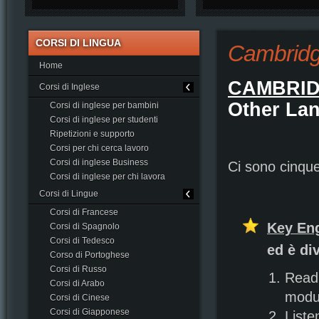
CORSI DI LINGUA
Cambrid
Home
CAMBRID
Corsi di Inglese
O
ther
L
a
Corsi di inglese per bambini
Corsi di inglese per studenti
Ripetizioni e supporto
Corsi per chi cerca lavoro
Corsi di inglese Business
Ci sono cinque
Corsi di inglese per chi lavora
Corsi di Lingue
Corsi di Francese
Key Eng
Corsi di Spagnolo
Corsi di Tedesco
ed è div
Corso di Portoghese
Corsi di Russo
Readi
Corsi di Arabo
modul
Corsi di Cinese
Corsi di Giapponese
Liste