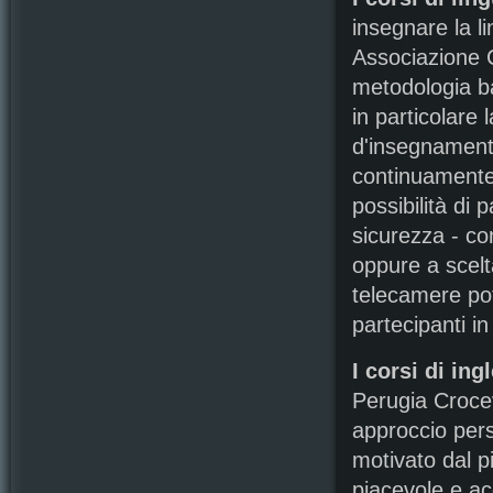
insegnare la l
Associazione C
metodologia ba
in particolare
d'insegnamento
continuamente 
possibilità di
sicurezza - con
oppure a scel
telecamere pot
partecipanti i
I corsi di ing
Perugia Crocevi
approccio pers
motivato dal p
piacevole e ac