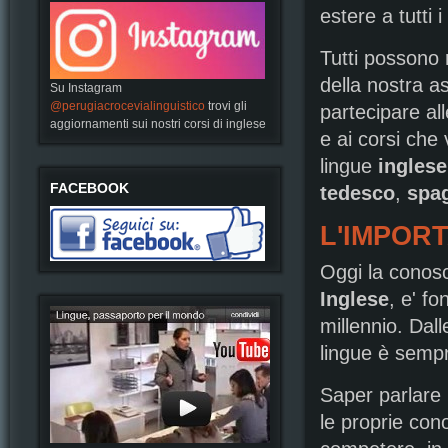
estere a tutti i l
Tutti possono r
della nostra a
Su Instagram
@perugiacrocevialinguistico
trovi gli
partecipare all
aggiornamenti sui nostri corsi di inglese
e ai corsi che 
lingue
inglese
FACEBOOK
tedesco
,
spa
L'IMPOR
Oggi la conosc
Inglese
, e' f
millennio. Dal
lingue è sempr
Saper parlare 
le proprie con