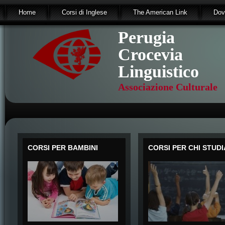
Home
Corsi di Inglese
The American Link
Dov
Perugia
Crocevia
Linguistico
Associazione Culturale
CORSI PER BAMBINI
CORSI PER CHI STUDI