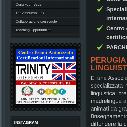
Corsi Fuori Sede
Special
The American Link
interna
Collaborazione con scuole
Centro 
Teaching Opportunities
certifi
PARCH
PERUGIA
LINGUIS
E' una Associa
specializzata 
linguistica, cr
madrelingua al
animati da gr
l'insegnamento 
INSTAGRAM
diffondere la 