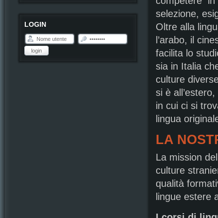
competere in u
selezione, esi
LOGIN
Oltre alla lin
l’arabo, il cin
login
facilita lo stu
sia in Italia c
culture divers
si è all’ester
in cui ci si tr
lingua origina
LA NOST
La mission del
culture stranier
qualità format
lingue estere a 
I corsi di lin