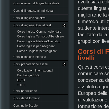
rivolti sia a 
Corsi e lezioni di lingua Individuali
questa lingua 
Corsi di lingua semi-individuali
migliorarne la
Corsi di inglese collettivi
Il metodo util
Corsi di inglese Specializzati
studente inte
Corso Inglese Comm. - Aziendale
facilitato dall
Corso Inglese Turistico-Alberghiero
gruppi con li
Corso Inglese Medico-Scientifico
Corso Inglese per Insegnanti
Corsi di 
Corso di Inglese per viaggiare
livelli
Corsi di inglese Intensivi
Corsi preparazione esami
Questi corsi c
Certificazioni Internazionali
comunicare sec
Cambridge ESOL
conoscenza dell
IELTS
TOEFL
assoluto a que
Corsi per Aziende
Europeo della 
Corsi debiti formativi
di valutazione 
formazione del
Corsi nelle Scuole