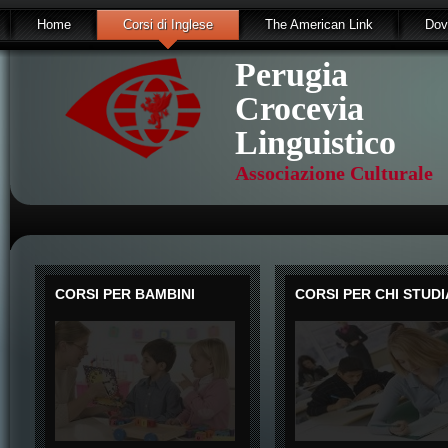
Home
Corsi di Inglese
The American Link
Dov
Perugia
Crocevia
Linguistico
Associazione Culturale
CORSI PER BAMBINI
CORSI PER CHI STUDI