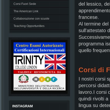
del lessico, de
Corsi Fuori Sede
apprendimento 
The American Link
francese.
Collaborazione con scuole
Al termine del 
Teaching Opportunities
sull'attestato 
Successivament
programma iscr
quello frequen
Corsi di 
I nostri corsi 
percorsi didatt
lavoro.I corsi
quindi rivolti 
lingua su deter
INSTAGRAM